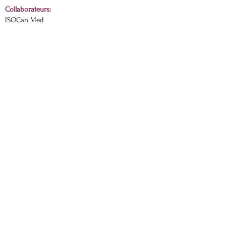
Collaborateurs:
ISOCan Med
Financement:
CRSNG-Alliance
Direction:
Martine Dorais
Partenaires