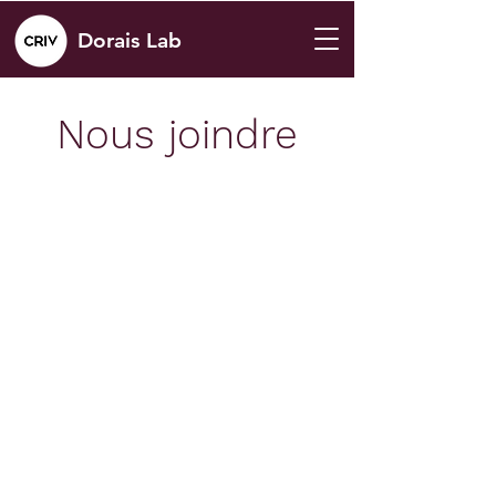
Dorais Lab
Nous joindre
Intéressé(e) par des études
graduées ou par un stage au sein
de notre équipe ?
Soumettez votre candidature :
Envoyez une lettre de motivation et
un curriculum vitae à Martine Dorais
(
martine.dorais@fsaa.ulaval.ca
).